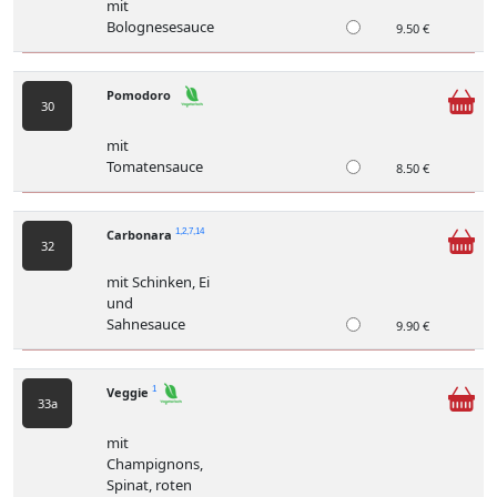
mit
Bolognesesauce
9.50 €
Pomodoro
30
mit
Tomatensauce
8.50 €
Carbonara
1,2,7,14
32
mit Schinken, Ei
und
Sahnesauce
9.90 €
Veggie
1
33a
mit
Champignons,
Spinat, roten