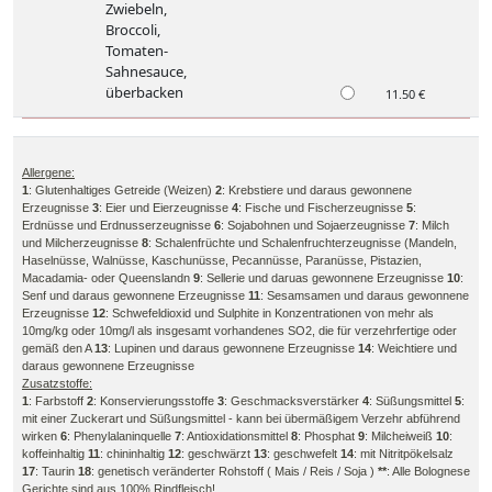
Zwiebeln,
Broccoli,
Tomaten-
Sahnesauce,
überbacken
11.50 €
Allergene:
1
: Glutenhaltiges Getreide (Weizen)
2
: Krebstiere und daraus gewonnene
Erzeugnisse
3
: Eier und Eierzeugnisse
4
: Fische und Fischerzeugnisse
5
:
Erdnüsse und Erdnusserzeugnisse
6
: Sojabohnen und Sojaerzeugnisse
7
: Milch
und Milcherzeugnisse
8
: Schalenfrüchte und Schalenfruchterzeugnisse (Mandeln,
Haselnüsse, Walnüsse, Kaschunüsse, Pecannüsse, Paranüsse, Pistazien,
Macadamia- oder Queenslandn
9
: Sellerie und daruas gewonnene Erzeugnisse
10
:
Senf und daraus gewonnene Erzeugnisse
11
: Sesamsamen und daraus gewonnene
Erzeugnisse
12
: Schwefeldioxid und Sulphite in Konzentrationen von mehr als
10mg/kg oder 10mg/l als insgesamt vorhandenes SO2, die für verzehrfertige oder
gemäß den A
13
: Lupinen und daraus gewonnene Erzeugnisse
14
: Weichtiere und
daraus gewonnene Erzeugnisse
Zusatzstoffe:
1
: Farbstoff
2
: Konservierungsstoffe
3
: Geschmacksverstärker
4
: Süßungsmittel
5
:
mit einer Zuckerart und Süßungsmittel - kann bei übermäßigem Verzehr abführend
wirken
6
: Phenylalaninquelle
7
: Antioxidationsmittel
8
: Phosphat
9
: Milcheiweiß
10
:
koffeinhaltig
11
: chininhaltig
12
: geschwärzt
13
: geschwefelt
14
: mit Nitritpökelsalz
17
: Taurin
18
: genetisch veränderter Rohstoff ( Mais / Reis / Soja )
**
: Alle Bolognese
Gerichte sind aus 100% Rindfleisch!