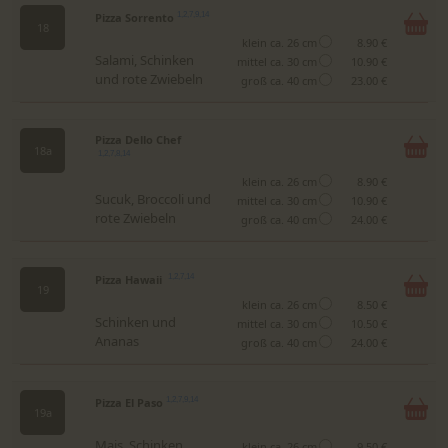
Pizza Sorrento
1,2,7,9,14
18
klein ca. 26 cm
8.90 €
Salami, Schinken
mittel ca. 30 cm
10.90 €
und rote Zwiebeln
groß ca. 40 cm
23.00 €
Pizza Dello Chef
18a
1,2,7,8,14
klein ca. 26 cm
8.90 €
Sucuk, Broccoli und
mittel ca. 30 cm
10.90 €
rote Zwiebeln
groß ca. 40 cm
24.00 €
Pizza Hawaii
1,2,7,14
19
klein ca. 26 cm
8.50 €
Schinken und
mittel ca. 30 cm
10.50 €
Ananas
groß ca. 40 cm
24.00 €
Pizza El Paso
1,2,7,9,14
19a
Mais, Schinken,
klein ca. 26 cm
9.50 €