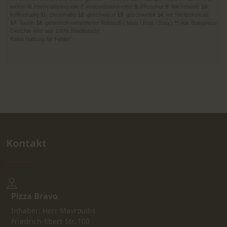
wirken
6
: Phenylalaninquelle
7
: Antioxidationsmittel
8
: Phosphat
9
: Milcheiweiß
10
:
koffeinhaltig
11
: chininhaltig
12
: geschwärzt
13
: geschwefelt
14
: mit Nitritpökelsalz
17
: Taurin
18
: genetisch veränderter Rohstoff ( Mais / Reis / Soja )
**
: Alle Bolognese
Gerichte sind aus 100% Rindfleisch!
Keine Haftung für Fehler!
Kontakt
Pizza Bravo
Inhaber: Herr Mavroudis
Friedrich-Ebert-Str. 100