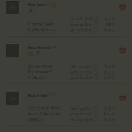
Pizza Prima
1
16a
klein ca. 26 cm
8.50 €
Broccoli, Spinat
mittel ca. 30 cm
9.90 €
und Knoblauch
groß ca. 40 cm
22.00 €
Pizza Piccante
1,12
17
Spinat, Oliven,
klein ca. 26 cm
8.50 €
Peperoni und
mittel ca. 30 cm
10.50 €
Knoblauch
groß ca. 40 cm
22.00 €
Pizza Orient
1,2,7,14
17a
Sauce Hollandaise,
klein ca. 26 cm
9.50 €
Sucuk, Paprika und
mittel ca. 30 cm
11.90 €
Zwiebeln
groß ca. 40 cm
25.00 €