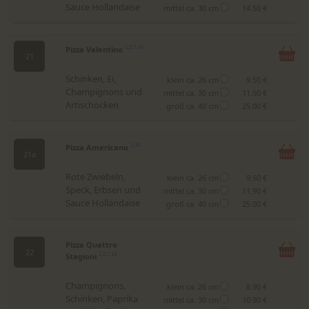
Sauce Hollandaise
mittel ca. 30 cm
14.50 €
Pizza Valentino
1,2,7,14
21
Schinken, Ei,
klein ca. 26 cm
9.50 €
Champignons und
mittel ca. 30 cm
11.50 €
Artischocken
groß ca. 40 cm
25.00 €
Pizza Americano
1,18
21a
Rote Zwiebeln,
klein ca. 26 cm
9.50 €
Speck, Erbsen und
mittel ca. 30 cm
11.90 €
Sauce Hollandaise
groß ca. 40 cm
25.00 €
Pizza Quattro
22
Stagioni
1,2,7,14
Champignons,
klein ca. 26 cm
8.90 €
Schinken, Paprika
mittel ca. 30 cm
10.90 €