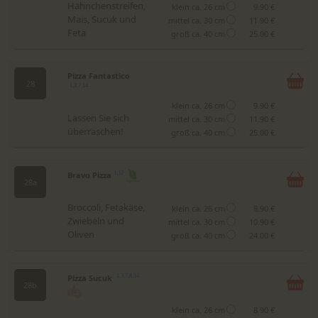
Hähnchenstreifen,
klein ca. 26 cm
9.90 €
Mais, Sucuk und
mittel ca. 30 cm
11.90 €
Feta
groß ca. 40 cm
25.00 €
Pizza Fantastico
28
1,2,7,14
klein ca. 26 cm
9.90 €
Lassen Sie sich
mittel ca. 30 cm
11.90 €
überraschen!
groß ca. 40 cm
25.00 €
Bravo Pizza
1,12
28a
Broccoli, Fetakäse,
klein ca. 26 cm
8.90 €
Zwiebeln und
mittel ca. 30 cm
10.90 €
Oliven
groß ca. 40 cm
24.00 €
Pizza Sucuk
1,3,7,8,14
28b
klein ca. 26 cm
8.90 €