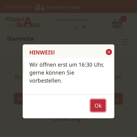
zurück nach
So kannst du bezahlen
Startseite
HINWEIS!
Wir öffnen erst um 16:30 Uhr,
Shop / Speisekarte
gerne können Sie
Bitte wähle deine Produkte und lege sie in den
vorbestellen.
Warenkorb
Wähle:
Abholung
Lieferung
Abholung
Ok
oder
Lieferung?