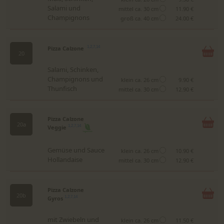
Salami und
mittel ca. 30 cm
11.90 €
Champignons
groß ca. 40 cm
24.00 €
Pizza Calzone
1,2,7,14
20
Salami, Schinken,
Champignons und
klein ca. 26 cm
9.90 €
Thunfisch
mittel ca. 30 cm
12.90 €
Pizza Calzone
20a
Veggie
1,2,7,14
Gemüse und Sauce
klein ca. 26 cm
10.90 €
Hollandaise
mittel ca. 30 cm
12.90 €
Pizza Calzone
20b
Gyros
1,2,7,14
mit Zwiebeln und
klein ca. 26 cm
11.50 €