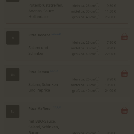
Putenbruststreifen,
klein ca. 26 cm
9.50 €
Ananas, Sauce
mittel ca. 30 cm
11.50 €
Hollandaise
groß ca. 40 cm
25.00 €
Pizza Toscana
1,2,7,9,14
8
klein ca. 26 cm
7.90 €
Salami und
mittel ca. 30 cm
9.90 €
Schinken
groß ca. 40 cm
22.00 €
Pizza Romeo
1,2,7,14
8a
klein ca. 26 cm
8.90 €
Salami, Schinken
mittel ca. 30 cm
10.90 €
und Paprika
groß ca. 40 cm
24.00 €
Pizza Mafioso
1,2,7,9,14
8b
mit BBQ-Sauce,
Salami, Schinken,
Bacon,
klein ca. 26 cm
9.90 €