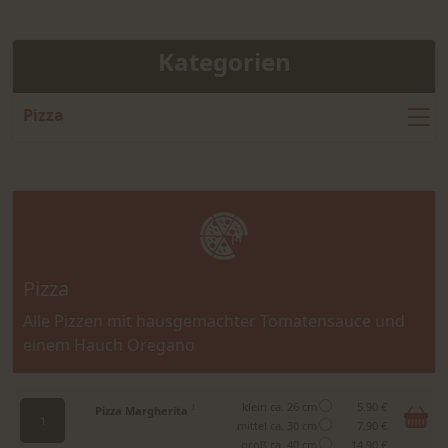
Kategorien
Pizza
Pizza
Alle Pizzen mit hausgemachter Tomatensauce und
einem Hauch Oregano
klein ca. 26 cm
5.90 €
Pizza Margherita
1
1
mittel ca. 30 cm
7.90 €
groß ca. 40 cm
14.90 €