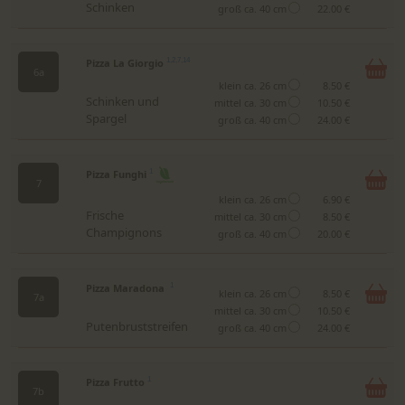
Schinken
groß ca. 40 cm
22.00 €
Pizza La Giorgio
1,2,7,14
6a
klein ca. 26 cm
8.50 €
Schinken und
mittel ca. 30 cm
10.50 €
Spargel
groß ca. 40 cm
24.00 €
Pizza Funghi
1
7
klein ca. 26 cm
6.90 €
Frische
mittel ca. 30 cm
8.50 €
Champignons
groß ca. 40 cm
20.00 €
Pizza Maradona
1
klein ca. 26 cm
8.50 €
7a
mittel ca. 30 cm
10.50 €
Putenbruststreifen
groß ca. 40 cm
24.00 €
Pizza Frutto
1
7b