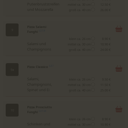
Putenbruststreifen
mittel ca. 30 cm
12.50 €
und Mozzarella
groß ca. 40 cm
26.00 €
Pizza Salami
9
Funghi
1,2,7,9
klein ca. 26 cm
8.90 €
Salami und
mittel ca. 30 cm
10.90 €
Champignons
groß ca. 40 cm
24.00 €
Pizza Classico
1,2,7
9a
Salami,
klein ca. 26 cm
9.50 €
Champignons,
mittel ca. 30 cm
11.50 €
Spinat und Ei
groß ca. 40 cm
25.00 €
Pizza Prosciutto
10
Funghi
1,2,7,14
klein ca. 26 cm
8.90 €
Schinken und
mittel ca. 30 cm
10.90 €