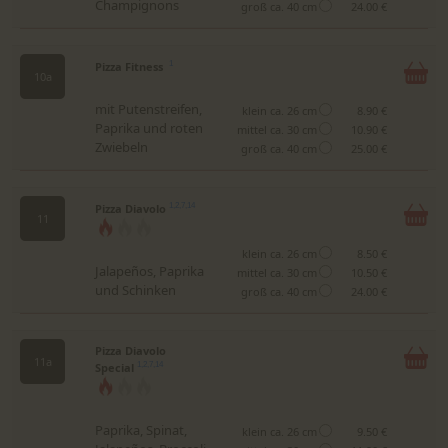
Champignons
groß ca. 40 cm
24.00 €
Pizza Fitness
1
10a
mit Putenstreifen,
klein ca. 26 cm
8.90 €
Paprika und roten
mittel ca. 30 cm
10.90 €
Zwiebeln
groß ca. 40 cm
25.00 €
Pizza Diavolo
1,2,7,14
11
klein ca. 26 cm
8.50 €
Jalapeños, Paprika
mittel ca. 30 cm
10.50 €
und Schinken
groß ca. 40 cm
24.00 €
Pizza Diavolo
11a
Special
1,2,7,14
Paprika, Spinat,
klein ca. 26 cm
9.50 €