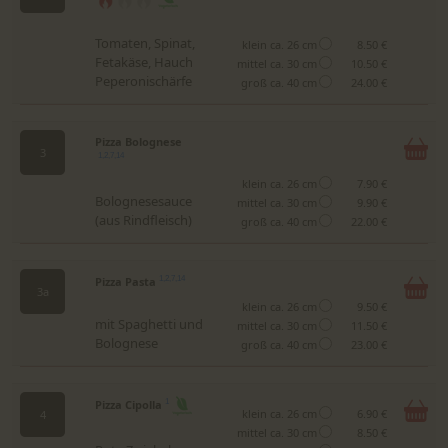
Tomaten, Spinat,
klein ca. 26 cm
8.50 €
Fetakäse, Hauch
mittel ca. 30 cm
10.50 €
Peperonischärfe
groß ca. 40 cm
24.00 €
Pizza Bolognese
3
1,2,7,14
klein ca. 26 cm
7.90 €
Bolognesesauce
mittel ca. 30 cm
9.90 €
(aus Rindfleisch)
groß ca. 40 cm
22.00 €
Pizza Pasta
1,2,7,14
3a
klein ca. 26 cm
9.50 €
mit Spaghetti und
mittel ca. 30 cm
11.50 €
Bolognese
groß ca. 40 cm
23.00 €
Pizza Cipolla
1
klein ca. 26 cm
6.90 €
4
mittel ca. 30 cm
8.50 €