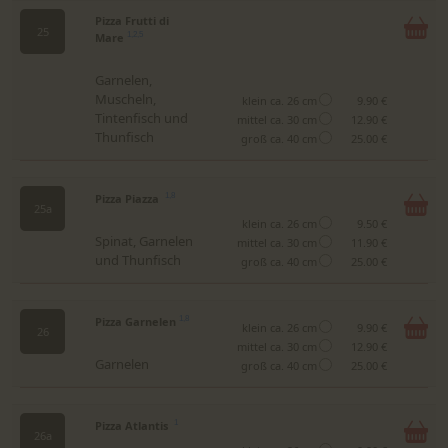
Pizza Frutti di
25
Mare
1,2,5
Garnelen,
Muscheln,
klein ca. 26 cm
9.90 €
Tintenfisch und
mittel ca. 30 cm
12.90 €
Thunfisch
groß ca. 40 cm
25.00 €
Pizza Piazza
1,8
25a
klein ca. 26 cm
9.50 €
Spinat, Garnelen
mittel ca. 30 cm
11.90 €
und Thunfisch
groß ca. 40 cm
25.00 €
Pizza Garnelen
1,8
klein ca. 26 cm
9.90 €
26
mittel ca. 30 cm
12.90 €
Garnelen
groß ca. 40 cm
25.00 €
Pizza Atlantis
1
26a