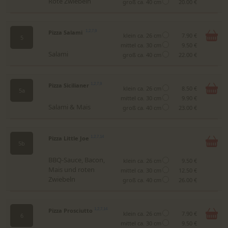
Rote Zwiebeln
groß ca. 40 cm
20.00 €
Pizza Salami
1,2,7,9
klein ca. 26 cm
7.90 €
5
mittel ca. 30 cm
9.50 €
Salami
groß ca. 40 cm
22.00 €
Pizza Sicilianer
1,2,7,9
klein ca. 26 cm
8.50 €
5a
mittel ca. 30 cm
9.90 €
Salami & Mais
groß ca. 40 cm
23.00 €
Pizza Little Joe
1,2,7,14
5b
BBQ-Sauce, Bacon,
klein ca. 26 cm
9.50 €
Mais und roten
mittel ca. 30 cm
12.50 €
Zwiebeln
groß ca. 40 cm
26.00 €
Pizza Prosciutto
1,2,7,14
klein ca. 26 cm
7.90 €
6
mittel ca. 30 cm
9.50 €