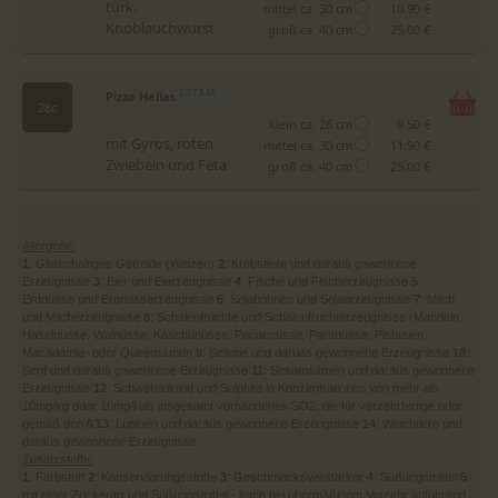
türk.
mittel ca. 30 cm
10.90 €
Knoblauchwurst
groß ca. 40 cm
25.00 €
Pizza Hellas
1,3,7,8,14
28c
klein ca. 26 cm
9.50 €
mit Gyros, roten
mittel ca. 30 cm
11.90 €
Zwiebeln und Feta
groß ca. 40 cm
25.00 €
Allergene:
1
: Glutenhaltiges Getreide (Weizen)
2
: Krebstiere und daraus gewonnene
Erzeugnisse
3
: Eier und Eierzeugnisse
4
: Fische und Fischerzeugnisse
5
:
Erdnüsse und Erdnusserzeugnisse
6
: Sojabohnen und Sojaerzeugnisse
7
: Milch
und Milcherzeugnisse
8
: Schalenfrüchte und Schalenfruchterzeugnisse (Mandeln,
Haselnüsse, Walnüsse, Kaschunüsse, Pecannüsse, Paranüsse, Pistazien,
Macadamia- oder Queenslandn
9
: Sellerie und daruas gewonnene Erzeugnisse
10
:
Senf und daraus gewonnene Erzeugnisse
11
: Sesamsamen und daraus gewonnene
Erzeugnisse
12
: Schwefeldioxid und Sulphite in Konzentrationen von mehr als
10mg/kg oder 10mg/l als insgesamt vorhandenes SO2, die für verzehrfertige oder
gemäß den A
13
: Lupinen und daraus gewonnene Erzeugnisse
14
: Weichtiere und
daraus gewonnene Erzeugnisse
Zusatzstoffe:
1
: Farbstoff
2
: Konservierungsstoffe
3
: Geschmacksverstärker
4
: Süßungsmittel
5
:
mit einer Zuckerart und Süßungsmittel - kann bei übermäßigem Verzehr abführend