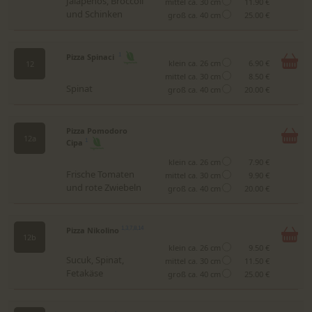
Jalapeños, Broccoli
mittel ca. 30 cm
11.90 €
und Schinken
groß ca. 40 cm
25.00 €
Pizza Spinaci
1
klein ca. 26 cm
6.90 €
12
mittel ca. 30 cm
8.50 €
Spinat
groß ca. 40 cm
20.00 €
Pizza Pomodoro
12a
Cipa
1
klein ca. 26 cm
7.90 €
Frische Tomaten
mittel ca. 30 cm
9.90 €
und rote Zwiebeln
groß ca. 40 cm
20.00 €
Pizza Nikolino
1,3,7,8,14
12b
klein ca. 26 cm
9.50 €
Sucuk, Spinat,
mittel ca. 30 cm
11.50 €
Fetakäse
groß ca. 40 cm
25.00 €