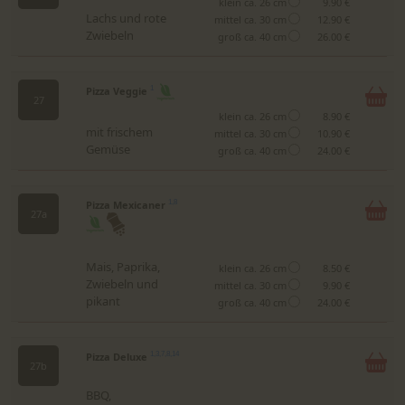
klein ca. 26 cm
9.90 €
Lachs und rote
mittel ca. 30 cm
12.90 €
Zwiebeln
groß ca. 40 cm
26.00 €
Pizza Veggie
1
27
klein ca. 26 cm
8.90 €
mit frischem
mittel ca. 30 cm
10.90 €
Gemüse
groß ca. 40 cm
24.00 €
Pizza Mexicaner
1,8
27a
Mais, Paprika,
klein ca. 26 cm
8.50 €
Zwiebeln und
mittel ca. 30 cm
9.90 €
pikant
groß ca. 40 cm
24.00 €
Pizza Deluxe
1,3,7,8,14
27b
BBQ,