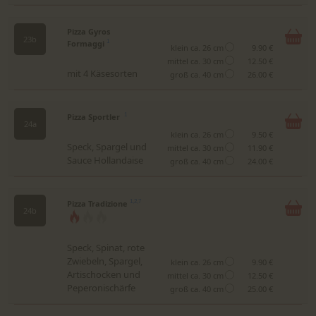
Pizza Gyros
23b
Formaggi
1
klein ca. 26 cm
9.90 €
mittel ca. 30 cm
12.50 €
mit 4 Käsesorten
groß ca. 40 cm
26.00 €
Pizza Sportler
1
24a
klein ca. 26 cm
9.50 €
Speck, Spargel und
mittel ca. 30 cm
11.90 €
Sauce Hollandaise
groß ca. 40 cm
24.00 €
Pizza Tradizione
1,2,7
24b
Speck, Spinat, rote
Zwiebeln, Spargel,
klein ca. 26 cm
9.90 €
Artischocken und
mittel ca. 30 cm
12.50 €
Peperonischärfe
groß ca. 40 cm
25.00 €