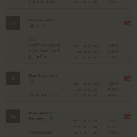
und Thunfisch
groß ca. 40 cm
24.00 €
Pizza Santa Fe
1,2,14
22b
mit
Hackfleischsauce,
klein ca. 26 cm
9.50 €
Mais, Bacon und
mittel ca. 30 cm
11.90 €
Jalapeños
groß ca. 40 cm
25.00 €
Pizza Gorgonzola
1
23
klein ca. 26 cm
8.90 €
mittel ca. 30 cm
10.90 €
Gorgonzolakäse
groß ca. 40 cm
24.00 €
Pizza Quattro
23a
Formaggi
1
klein ca. 26 cm
9.50 €
mittel ca. 30 cm
11.90 €
4 Käsesorten
groß ca. 40 cm
25.00 €