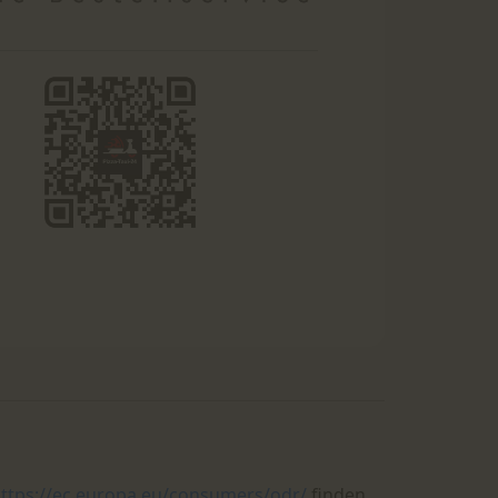
ttps://ec.europa.eu/consumers/odr/
finden.