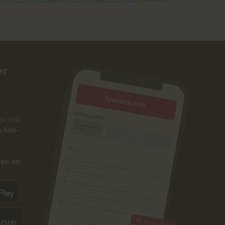
er
en mit
-Taxi-
den im: